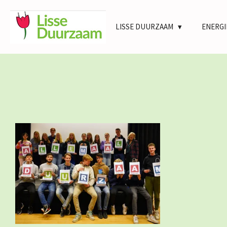
Ga
direct
LISSE DUURZAAM
ENERGI
naar
de
hoofdinhoud