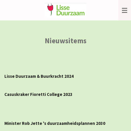
Ga
direct
naar
de
hoofdinhoud
Nieuwsitems
Lisse Duurzaam & Buurkracht 2024
Casuskraker Fioretti College 2023
Minister Rob Jette 's duurzaamheidsplannen 2030