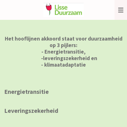
Ga
direct
naar
de
hoofdinhoud
Het hooflijnen akkoord staat voor duurzaamheid
op 3 pijlers:
- Energietransitie,
-leveringszekerheid en
- klimaatadaptatie
Energietransitie
Leveringszekerheid